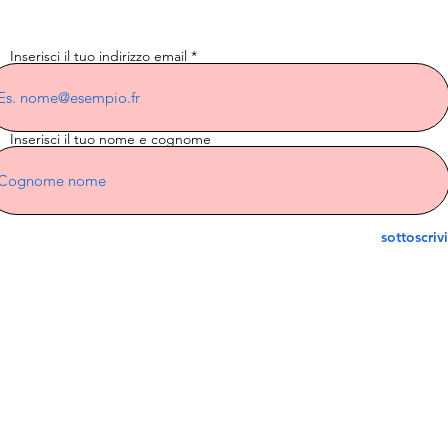
Inserisci il tuo indirizzo email
Inserisci il tuo nome e cognome
sottoscrivi
Cavalieri indiani Corsica
3 Residenza Laetitia
20600 Bastia
ian.riders.corsica@gmail